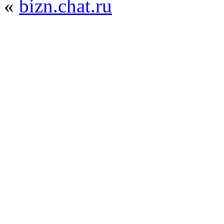
«
bizn.chat.ru