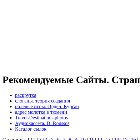
Рекомендуемые Сайты. Стран
раскрутка
слоганы. теория создания
ролевые игры. Орден. Курган
адрес молотка в тюмени
Travel-Destinations photos
Аудиокассета. D. Roussos
Каталог сылок
Страницы:
1
|
2
|
3
|
4
|
5
|
6
|
7
|
8
|
9
|
10
|
11
|
12
|
13
|
14
|
15
|
16
|