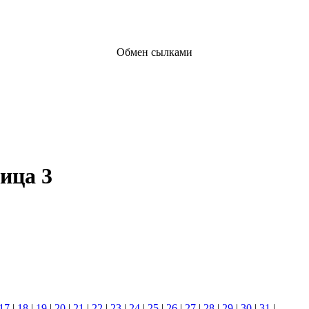
Обмен сылками
ица 3
17
|
18
|
19
|
20
|
21
|
22
|
23
|
24
|
25
|
26
|
27
|
28
|
29
|
30
|
31
|