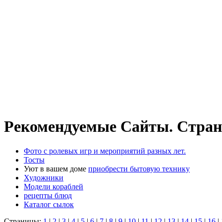
Рекомендуемые Сайты. Стран
Фото с ролевых игр и мероприятий разных лет.
Тосты
Уют в вашем доме
приобрести бытовую технику
Художники
Модели кораблей
рецепты блюд
Каталог сылок
Страницы:
1
|
2
|
3
|
4
|
5
|
6
|
7
|
8
|
9
|
10
|
11
|
12
|
13
|
14
|
15
|
16
|