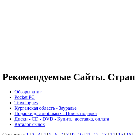
Рекомендуемые Сайты. Стран
Обзоры книг
Pocket PC
Travelogues
Курганская область - Зауралье
Подарки для любимых - Поиск подарка
Диски - CD - DVD - Купить, доставка, оплата
Каталог сылок
Страницы:
1
|
2
|
3
|
4
|
5
|
6
|
7
|
8
|
9
|
10
|
11
|
12
|
13
|
14
|
15
|
16
|