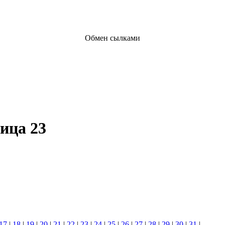
Обмен сылками
ица 23
17
|
18
|
19
|
20
|
21
|
22
|
23
|
24
|
25
|
26
|
27
|
28
|
29
|
30
|
31
|